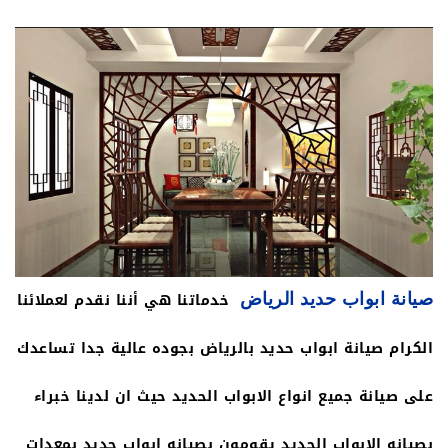
للأبواب والشبابيك بالرياض ، حدادين ممتازين لدرابزين
الأبواب والشبابيك في الرياض حداد عام لجميع وظائف
الحدادة في الرياض ، قام بجميع أعمال الحدادة بكل
احترافية وحرفية خدماتنا متوفرة في جميع مناطق الرياض
، نقوم بصيانة وإصلاح الأبواب والشبابيك الحديدية من خلال
حدادين رئيسيين في بوابة الرياض ، والاختلافات بيننا هي
خدماتنا هي أننا نقدم لعملائنا
صيانة ابواب حديد الرياض
صقل وتصميم الحديد المتنقل وقلب الأبواب بزخارف
الكرام صيانة ابواب حديد بالرياض بجوده عالية جدا تساعدك
حديدية فريدة في الرياض وض واحيها نقدم عمال تركيب
على صيانة جميع انواع الابواب الحديد حيث ان لدينا خبراء
أبواب حديد بالرياض لتثبيت واستبدال أقفال الأبواب
بصيانه الابواب الحديد يقومون بصيانه ابواب حديد بمعدات