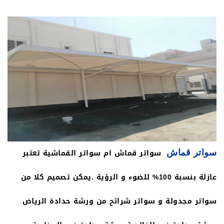
ليكسان بانها مقاومة للصدمات و توفر الطاقة. إنها الحل
الأمثال لمواد البناء اللازمة للأسقف في المباني على سبيل
المثال محميات و بيوت زجاجية وسواتر للأحواش وغيرها
مثل أسقف مصانع و مراكز التسوق والعديد من المراكز
الأخرى مثل مباني رياضية عازل للحرارة يوجد لسواتر لواح
الليكسان لها عدة طبقات (2، 3 ، 4 ، 5 أو 6) و بهذا تمنحنا
سواتر قماش ام سواتر القماشية تعتبر
سواتر قماش
عدة درجات من العزل الحراري مقاومة عالية للصدمات ألواح
عازلة بنسبة 100% للضوء و الرؤية .يمكن تصميم كلا من
الليكسان تتمتع بمقاومة عالية للصدمات و بهذا تقلل خطر
سواتر مجدولة و سواتر شرائح من ورشة حدادة الرياض
كسر السواتر عند تساقط الثلج و شدة البرد على السواتر .