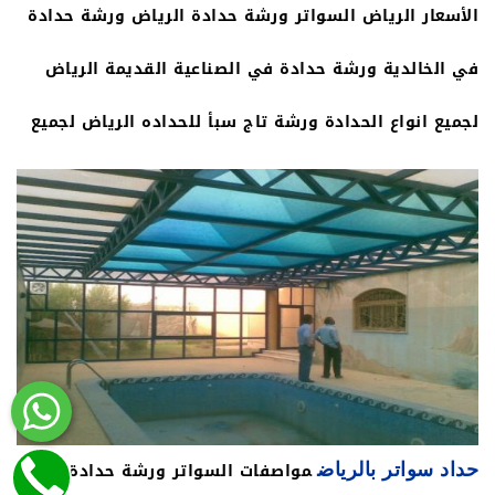
الأسعار الرياض السواتر ورشة حدادة الرياض ورشة حدادة
في الخالدية ورشة حدادة في الصناعية القديمة الرياض
لجميع انواع الحدادة ورشة تاج سبأ للحداده الرياض لجميع
اعمال الحداده افضل ورشة حدادة في الرياض اقرب وشة
حدادة في الرياضية تنطبق هذه التصاميم على عمل
الاسقف والسواتر الجانبيه على الاسوار والحواجز الارضية
باكثر من 8 الوان رائعه وبإمكانكم عمل الغرف والاكواخ
ومداخل الفلل باشكال راقيه تلبي اهدافكم من خلال
المسه الديكوريه لمنزلك.
مواصفات السواتر ورشة حدادة
حداد سواتر بالرياض