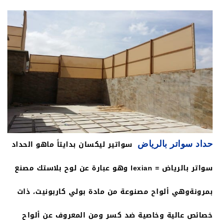
100% و تسمح بمرور الهواء بنسبة 10 % فتصميمها يكون
للأسفل بما يمنع الرؤية و يكون الأفضل لمحبي الخصوصية
و بالمسافات القريبة .
سواتير ليكسان بدايتاً ماهو الحداد
حداد سواتر بالرياض
سواتر بالرياض = lexian وهو عبارة عن لوح بلاستك مصنع
بمرونةوهي ألواح مصنوعة من مادة بولي كاربونيت، ذات
خصائص عالية وخاصية ضد كسر ومن المعروف عن ألواح