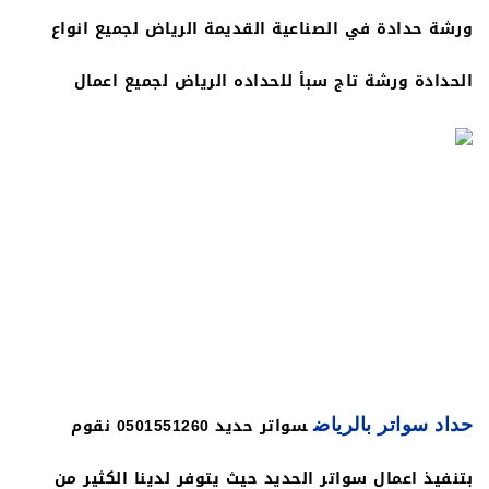
ورشة حدادة في الصناعية القديمة الرياض لجميع انواع
الحدادة ورشة تاج سبأ للحداده الرياض لجميع اعمال
الحداده افضل ورشة حدادة في الرياض اقرب وشة حدادة
في الرياض بجميع الانواع والاشكال والاحجام والتصميمات
الفريدة والالوان الجذابة بأفضل الخامات وبجودة عالية في
الصنع والتركيب وبأسعار مميزة، حيث نسعى لتحقيق رضا
عملاءها بكل اتقان وكفاءة في الاداء
سواتر حديد 0501551260 نقوم
حداد سواتر بالرياض
بتنفيذ اعمال سواتر الحديد حيث يتوفر لدينا الكثير من