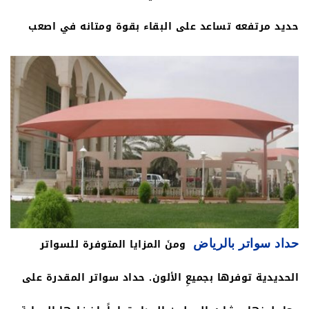
حديد مرتفعه تساعد على البقاء بقوة ومتانه في اصعب
الظروف بالصيف والشتاء خلال مواسم العواصف الهوائية
العالية في كل مدن السعودية توفر مؤسستنا السواتر
الحديدية باسعار مناسبة جدا هي الاوفر بمدينة الرياض
ويتم تركيبها بسرعة فائقه بموجب عقد عمل بين مؤسستنا
والعميل يتم تحديد المساحة والمواصفات والالوان
والشروط المطابقة لمعايير الجودة ويتم النفيذ على اكمل
ومنَ المزايا المتوفرة للسواتر
حداد سواتر بالرياض
وجه وحفظ حقوق العميل.
الحديدية توفرها بجميعِ الألون. حداد سواتر المقدرة على