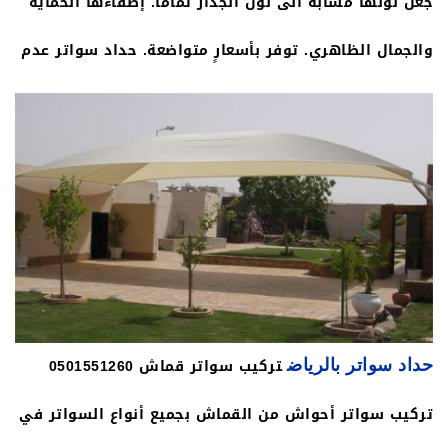
جعل لونها مشابه الى لون الجدار تماماً. إضفاءها الحماية
والجمال الظاهري. توفر بأسعارٍ متواضعة. حداد سواتر عدم
تغيِّر لونها بمرورِ السنين.
تركيب سواتر قماش 0501551260
حداد سواتر بالرياض
تركيب سواتر أحواش من القماش بجميع أنواع السواتر في