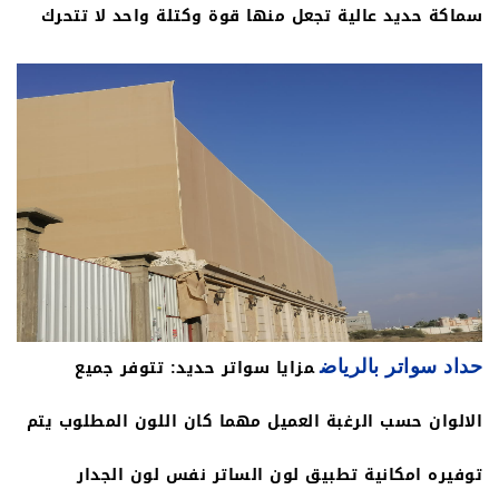
يعتبر استخدامه من الناحية المترفه حيه انه من الأغلى
سماكة حديد عالية تجعل منها قوة وكتلة واحد لا تتحرك
حدادة في الرياضة بالتاكيد.
اسعاراً نستخدمة لسواتر بيوت وقصور يعطي منظر جمالي
لاصعب الظروف لا يتغير لونها مع مرور السنين. لا تساعد
رائعاً وايضاً ببعض الأحيان يستخدم كساتر للأسوار الكبيره
على الصدى او التأكل
والحكومية توجد الواح بشفايفات مختلفة نعيش تطورا
ملحوظا في استخدامات عدت مواد وخامات بديكورات
مختلفة.
مزايا سواتر حديد: تتوفر جميع
حداد سواتر بالرياض
الالوان حسب الرغبة العميل مهما كان اللون المطلوب يتم
توفيره امكانية تطبيق لون الساتر نفس لون الجدار