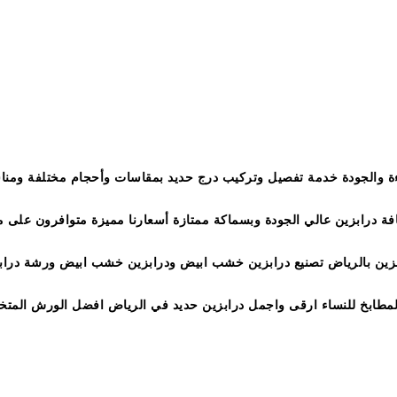
 حدادة درابزين بالرياض درابزين درج درابزين مودرن الخالدية ورشة حدادة درابزين
 سلالم الرياض درابزين تركيب درابزين منازل في الرياض
اءة والجودة خدمة تفصيل وتركيب درج حديد بمقاسات وأحجام مختلفة ومناس
ضافة درابزين عالي الجودة وبسماكة ممتازة أسعارنا مميزة متوافرون عل
ياض 0501551260 ورشة حدادة درابزين بالرياض تصنيع درابزين خشب ابيض ودرابزين خشب اب
المطابخ للنساء ارقى واجمل درابزين حديد في الرياض افضل الورش المتخ
رشة تاج سبأ للحدادة وتفصيل الدرابزين بجميع انواعها درابزين سلم حد
مشغول داخلي ,درابزين قص ليزر ناعم داخلي ,درابزين حديد مشغول داخل