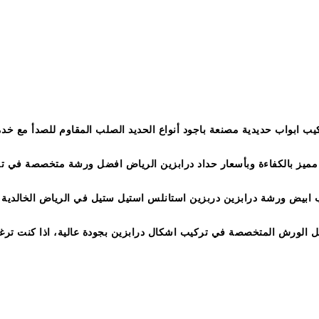
 الخالدية
ب ابواب حديدية مصنعة باجود أنواع الحديد الصلب المقاوم للصدأ مع خدم
ابيض ورشة درابزين دربزين استانلس استيل ستيل في الرياض الخالدية در
ل الورش المتخصصة في تركيب اشكال درابزين بجودة عالية، اذا كنت تر
رابزين سلم حديد صور اشكال درابزين درج حديد درابزين سلم حديد مودرن
د مشغول داخلي,درابزين درج حديد,درابزين سلم حديد مودرن,دربزين استا