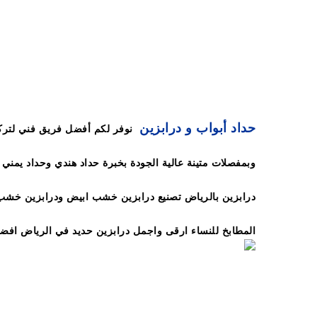
استانلس استيل,درابزين درج حديد داخلي حداد درابزين الرياض 0501551260 ورشة حدادة درابزين بالرياض درابزين درج درابزين مودرن
حداد أبواب و درابزين
نوفر لكم أفضل فريق فني لتركي
درابزين بالرياض تصنيع درابزين خشب ابيض ودرابزين خشب 
المطابخ للنساء ارقى واجمل درابزين حديد في الرياض افض
بورشة تاج سبأ للحدادة وتفصيل الدرابزين بجميع انواعها د
مشغول داخلي ,درابزين قص ليزر ناعم داخلي ,درابزين حدي