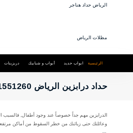
الرئيسية
ابواب حديد
أبواب و شبابيك
دربزينات
حداد درابزين الرياض 0501551260
الدرابزين مهم جداً خصوصاً عند وجود أطفال, فالسبب الأ
وعائلتك حتى زبائنك من خطر السقوط من أماكن مرتفعة و