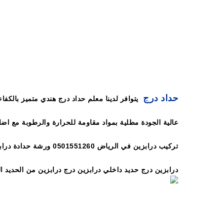
درابزين الرياض 0501551260 ورشة
التي تستطيع تفصيل افضل الدرابزين بالرياض ورشة درابزين
حداد درج
يتوافر لدينا معلم حداد درج هندي متميز بالكف
عالية الجودة مطلية بمواد مقاومة للحرارة والرطوبة مع ا
تركيب درابزين في الر
درابزين درج حديد داخلي درابزين درج درابزين من الحديد 
ترغب في تركيب درابزين الشقق في الرياض عليك التواصل بو
مودرن داخلي درابزين قص ليزر ناعم داخلي درابزين حديد 