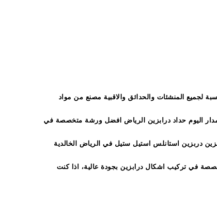
 بالرياض ورش درابزين الرياض من افضل محلات الدرابزين في الرياض
بة لجميع المنشئات والحدائق والاقبية مصنع من مواد
ى مدار اليوم حداد درابزين الرياض افضل ورشة متخصصة في
يض ورشة درابزين دربزين استانلس استيل ستيل في الرياض الخالدية
صصة في تركيب اشكال درابزين بجودة عالية، اذا كنت
يد صور اشكال درابزين درج حديد درابزين سلم حديد
ي,درابزين درج حديد,درابزين سلم حديد مودرن,دربزين