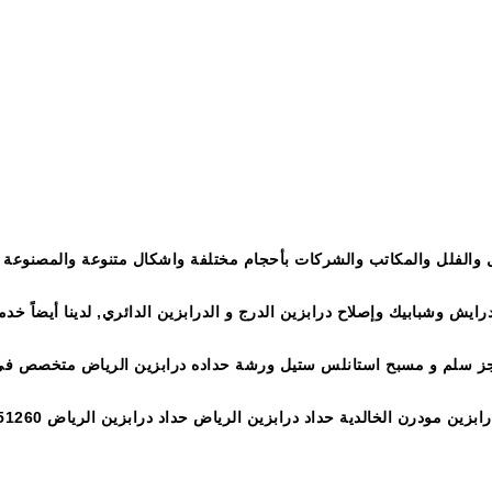
ين درج درابزين مودرن الخالدية ورشة حدادة درابزين بالرياض ورش درابزين 
ض درابزين تركيب درابزين منازل في الرياض
والفلل والمكاتب والشركات بأحجام مختلفة واشكال متنوعة والمصنوعة من
جز سلم و مسبح استانلس ستيل ورشة حداده درابزين الرياض متخصص في تن
ش درابزين الرياض من افضل محلات الدرابزين في الرياض التي تستطيع تف