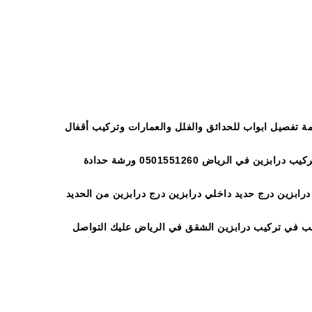
ة تفصيل ابواب للحدائق والفلل والعمارات وتركيب أقفال
وبمفصلات متينة عالية الجودة بخبرة حداد هندي وحداد يمني مميز بالكفاءة وبأسعار حداد درابزين الرياض افضل ورشة متخصصة في تركيب درابزين في الرياض 0501551260 ورشة حدادة
ابزين درج حديد داخلي درابزين درج درابزين من الحديد
غب في تركيب درابزين الشقق في الرياض عليك التواصل
 داخلي درابزين قص ليزر ناعم داخلي درابزين حديد
نلس استيل,درابزين درج حديد داخلي حداد درابزين